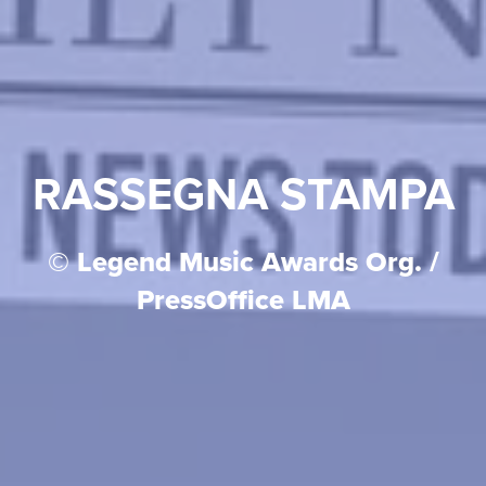
RASSEGNA STAMPA
© Legend Music Awards Org. /
PressOffice LMA