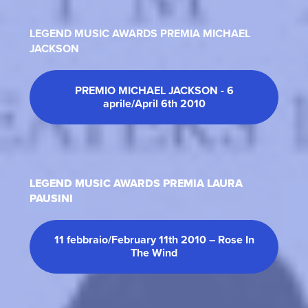
LEGEND MUSIC AWARDS PREMIA MICHAEL
JACKSON
PREMIO MICHAEL JACKSON - 6
aprile/April 6th 2010
LEGEND MUSIC AWARDS PREMIA LAURA
PAUSINI
11 febbraio/February 11th 2010 – Rose In
The Wind