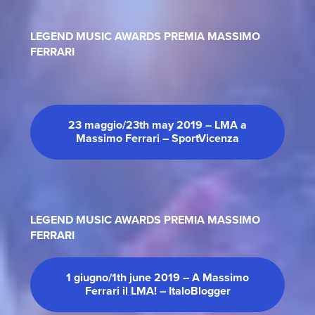
LEGEND MUSIC AWARDS PREMIA MASSIMO
FERRARI
23 maggio/23th may 2019 – LMA a
Massimo Ferrari – SportVicenza
LEGEND MUSIC AWARDS PREMIA MASSIMO
FERRARI
1 giugno/1th june 2019 – A Massimo
Ferrari il LMA! – ItaloBlogger